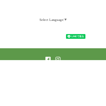
Select Language
▼
©2026
ラーニングアーバー横蔵 樹庵
. All Rights
Reserved.