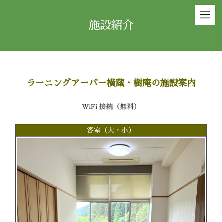
施設紹介
ラーニングアーバー横蔵・樹庵の施設案内
WiFi 接続（無料）
客室（大・小）