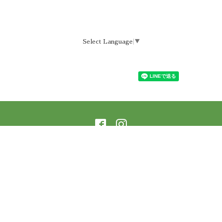
Select Language
▼
©2026
ラーニングアーバー横蔵 樹庵
. All Rights
Reserved.