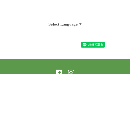
Select Language
▼
©2026
ラーニングアーバー横蔵 樹庵
. All Rights
Reserved.