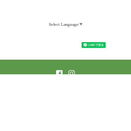
Select Language
▼
©2026
ラーニングアーバー横蔵 樹庵
. All Rights
Reserved.