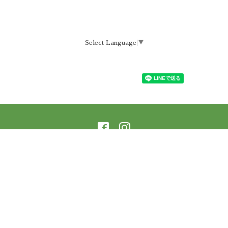
Select Language
▼
©2026
ラーニングアーバー横蔵 樹庵
. All Rights
Reserved.