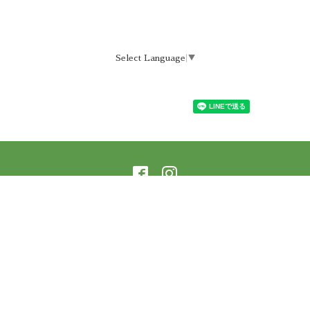
Select Language
▼
©2026
ラーニングアーバー横蔵 樹庵
. All Rights
Reserved.