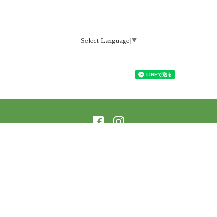
Select Language
▼
©2026
ラーニングアーバー横蔵 樹庵
. All Rights
Reserved.