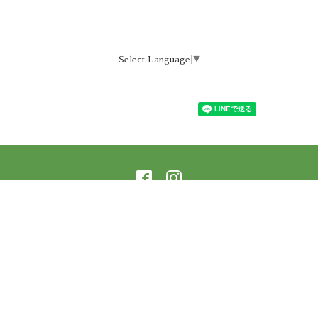
Select Language
▼
©2026
ラーニングアーバー横蔵 樹庵
. All Rights
Reserved.