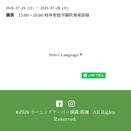
2026-07-26 (日) ～ 2026-07-28 (火)
満員
15:00～10:00
岐阜聖徳学園吹奏楽部様
Select Language
▼
©2026
ラーニングアーバー横蔵 樹庵
. All Rights
Reserved.